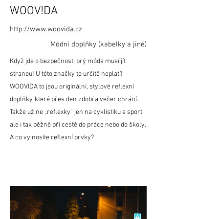
WOOV!DA
http://www.woovida.cz
Módní doplňky (kabelky a jiné)
Když jde o bezpečnost, prý móda musí jít
stranou! U této značky to určitě neplatí!
WOOVIDA to jsou originální, stylové reflexní
doplňky, které přes den zdobí a večer chrání.
Takže už ne „reflexky“ jen na cyklistiku a sport,
ale i tak běžně při cestě do práce nebo do školy.
A co vy nosíte reflexní prvky?