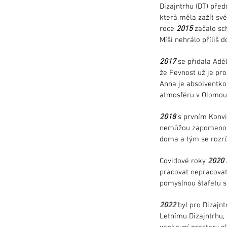
Dizajntrhu (DT) před
která měla zažít své
roce
2015
začalo sc
Míši nehrálo příliš 
2017
se přidala Adél
že Pevnost už je pro
Anna je absolventko
atmosféru v Olomouci
2018
s prvním Konvi
nemůžou zapomenout,
doma a tým se rozrů
Covidové roky
2020 
pracovat nepracovat
pomyslnou štafetu s
2022
byl pro Dizajnt
Letnímu Dizajntrhu,