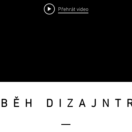
Přehrát video
ÍBĚH DIZAJNT