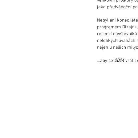
venkovní prostory o
jako předvánoční po
Nebyl ani konec lét
programem Dizajn+. 
recenzí návštěvníků 
nelehkých úvahách 
nejen u našich milý
…aby se
2024
vrátil
Kontakt
ahoj@dizajntrh.cz
+420 733 158 182
Copyright ©2026 Dizajntrh