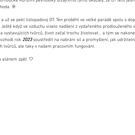
lomoucké Korunní pevnůstky dizajnímu týmu ukázaly, že DT léto jedno
hoda. 🌞
a a už se pekl listopadový DT. Ten proběhl ve velké parádě spolu s d
Ještě když ve vzduchu viselo nadšení z vydařeného prodlouženého 
a vystavujících tvůrců, život začal trochu životovat… a tým se nakon
rozhodl rok
2023
soustředit na nabrání sil a promyšlení, jak udržitel
ch tvůrců, ale taky v našem pracovním fungování.
 s elánem zpět. 🤍
Pro prodejce
obchodní podmínky