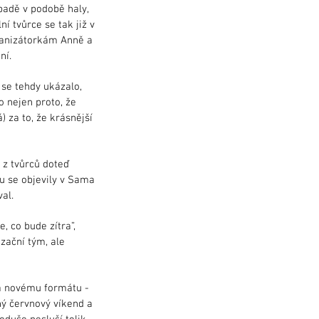
padě v podobě haly,
í tvůrce se tak již v
ganizátorkám Anně a
ní.
 se tehdy ukázalo,
o nejen proto, že
 za to, že krásnější
 z tvůrců doteď
u se objevily v Sama
val.
, co bude zítra”,
zační tým, ale
ba novému formátu -
ný červnový víkend a