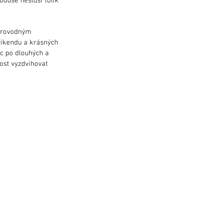
duše nesluší tolik
oprovodným
víkendu a krásných
ec po dlouhých a
nost vyzdvihovat