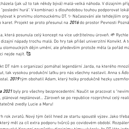
cházela (jak už to tak někdy bývá) malá-velká náhoda. V dizajním pří
 "poslední hurá". V kombinaci s dlouhodobou touhou podporovat lokáln
hylovat k prvnímu olomouckému DT. ✨ Načasování ale tehdejším or
do karet. Projekt se proto přesunul na
2016
do prostor Pevnosti Pozná
a, která posunula celý koncept na více udržitelnou úroveň. 🌱 Rychle
 dizajní nápady trochu malá. Do hry tak přišel univerzitní Konvikt. A t
u olomouckých dějin umění, ale především protože měla (a pořád má)
 nejde najít. 🥰
kt DT nám s organizací pomáhal legendární Jarda, na kterého mnozí
 tak vysokou produkční laťku pro nás všechny nastavil. Anna s Áďo
stal.
2019
tým obohatil Adam, který holky produkčně hezky uzemňo
a 2021
byly pro všechny bezprecedentní. Naučit se pracovat s “nevíme
, plánovat neplánovat… Zároveň se po republice rozprchnul celý reali
tatečně zvedly Lucie a Maru!
rh rok zvratů. Nový tým čelil hned ze startu spoustě výzev. Jako tře
 který měl za cíl extra podporu tvůrců po covidovém období. Rozpále