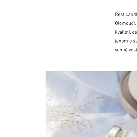
Rest candle
Olomouci. 
kvalitní, 
jenom o sv
vonné vos