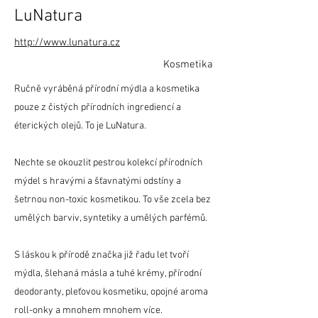
LuNatura
http://www.lunatura.cz
Kosmetika
Ručně vyráběná přírodní mýdla a kosmetika
pouze z čistých přírodních ingrediencí a
éterických olejů. To je LuNatura.
Nechte se okouzlit pestrou kolekcí přírodních
mýdel s hravými a šťavnatými odstíny a
šetrnou non-toxic kosmetikou. To vše zcela bez
umělých barviv, syntetiky a umělých parfémů.
S láskou k přírodě značka již řadu let tvoří
mýdla, šlehaná másla a tuhé krémy, přírodní
deodoranty, pleťovou kosmetiku, opojné aroma
roll-onky a mnohem mnohem více.