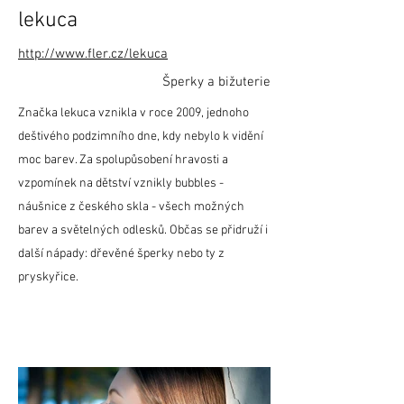
lekuca
http://www.fler.cz/lekuca
Šperky a bižuterie
Značka lekuca vznikla v roce 2009, jednoho
deštivého podzimního dne, kdy nebylo k vidění
moc barev. Za spolupůsobení hravosti a
vzpomínek na dětství vznikly bubbles -
náušnice z českého skla - všech možných
barev a světelných odlesků. Občas se přidruží i
další nápady: dřevěné šperky nebo ty z
pryskyřice.