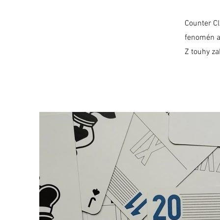
Counter Cl
fenomén a 
Z touhy zah