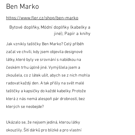
Ben Marko
https://www.fler.cz/shop/ben-marko
Bytové doplňky, Módní doplňky (kabelky a
jiné), Papír a knihy
Jak vznikly taštičky Ben Marko? Celý příběh
začal ve chvíli, kdy jsem objevila designové
látky, které byly ve srovnání s nabídkou na
českém trhu úplně jiné. Vymýšlela jsem a
zkoušela, co z látek ušít, abych se z nich mohla
radovat každý den. A tak přišly na svět malé
taštičky a kapsičky do každé kabelky. Protože
která z nás nemá alespoň pár drobností, bez
kterých se neobejde?
Ukázalo se, že nejsem jediná, kterou látky
okouzlily. Šití dárků pro blízké a pro vlastní