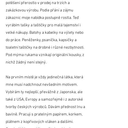
potěšení přerostlo v prodej na trzích a
zakázkovou výrobu. Podle přání a zájmu
zákaznic moje nabídka postupně rostla. Teď
vyrábím tašky a taštičky pro malá tajemství i
velké nákupy. Batohy a kabelky na výlety nebo
do práce. Peněženky, psaníčka, kapsičky a
toaletní taštičky na drobné i různé nezbytnosti.
Pod mýma rukama vznikají originální kousky, z
nichž žádný není stejný.
Na prvním místě je vždy jedinečná látka, která
mne musí nadchnout nevšedním motivem.
Vybírám ty nejlepší, převážně z Japonska, ale
také z USA, Evropy a samozřejmě i z autorské
tvorby českých výrobců. Dávám přednost lnu a
bavlně. Pracuji s pratelným papírem, korkem,
plátnem z kopřivových vláken a dalšími.