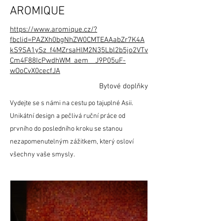
AROMIQUE
https://www.aromique.cz/?
fbclid=PAZXh0bgNhZW0CMTEAAabZr7K4A
kS9SA1ySz_f4MZrsaHlM2N35Lbl2b5jo2VTv
Cm4F88IcPwdhWM_aem__J9P05uF-
wOoCvX0cecfJA
Bytové doplňky
Vydejte se s námi na cestu po tajuplné Asii.
Unikátní design a pečlivá ruční práce od
prvního do posledního kroku se stanou
nezapomenutelným zážitkem, který osloví
všechny vaše smysly.