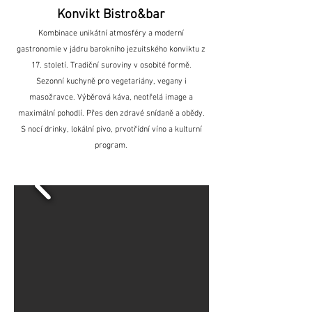
Konvikt Bistro&bar
Kombinace unikátní atmosféry a moderní
gastronomie v jádru barokního jezuitského konviktu z
17. století. Tradiční suroviny v osobité formě.
Sezonní kuchyně pro vegetariány, vegany i
masožravce. Výběrová káva, neotřelá image a
maximální pohodlí. Přes den zdravé snídaně a obědy.
S nocí drinky, lokální pivo, prvotřídní víno a kulturní
program.