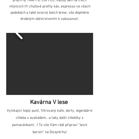
pražírny TRAFFIC COFFEE! Každý den na třech
mlýncích tři chuťové profily káv, espresso ve všech
podobách a také ovocný batch brew, vše doplněno
drobným občerstvením k zakousnutí.
Kavárna V lese
Vynikající teplý punč, filtrovaný kafe, dorty, legendární
chleba s avokádem...a taky další chlebíky s
pomazánkami. :) To vše Vám rádi připraví "lesní
baristi" na Dizajntrhu!