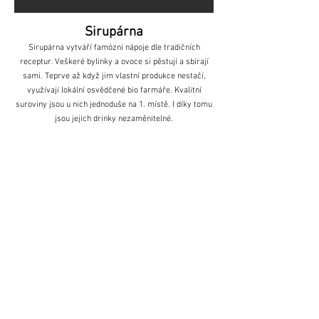
Sirupárna
Sirupárna vytváří famózní nápoje dle tradičních
receptur. Veškeré bylinky a ovoce si pěstují a sbírají
sami. Teprve až když jim vlastní produkce nestačí,
využívají lokální osvědčené bio farmáře. Kvalitní
suroviny jsou u nich jednoduše na 1. místě. I díky tomu
jsou jejich drinky nezaměnitelné.