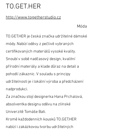
TO.GET.HER
http://www.togetherstudio.cz
Móda
TO.GET.HER je česká značka udržitelné dámské
módy. Nabízí oděvy z pečlivě vybraných
certifikovaných materiálů vysoké kvality.
Snoubí v sobě nadčasový design, kvalitní
přírodní materiály a klade důraz na detail a
pohodlí zákaznic. V souladu s principy
udržitelnosti je i lokální výroba a předcházení
nadprodukci.
Za značkou stojí designerka Hana Prchalová,
absolventka designu oděvu na zlínské
Univerzitě Tomáše Bati.
Kromě každodenních kousků TO.GET.HER
nabízí i zakázkovou tvorbu udržitelných